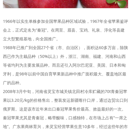
1966年以实生单株参加全国苹果品种区域试验，1967年全省苹果鉴评
会上，正式定名为“秦冠”。在周至、眉县、宝鸡、礼泉、淳化等县建
立大型繁殖基地，向全国推广。
1988年已推广到全国27个省（市、自治区），面积达60多万亩，除陕
西已作为主栽品种（50%以上）外，浙江、湖南、福建、河南和山西
等省均列为主要发展品种。而且还引入阿尔巴尼亚、美国、日本和匈
牙利，是98年以前中国自育苹果新品种中推广面积最大、覆盖地区最
广的品种。
2008年3月中旬，河南省灵宝市城关镇北田村冷库贮藏的70t青秦冠苹
果以3.20元/kg的价格售出，整装发运新疆喀什口岸，通过边贸出口到
俄罗斯。这是该市近年来出口秦冠苹果售价最高、效益最好的一次。
秦冠苹果尤其是青秦冠，略带酸味，口感独特，在市场上占有“一席之
地”。广东果商林育兴，来灵宝经营苹果生意10多年，经过这些年的市