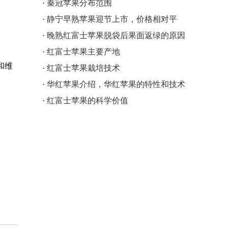
·
秦冠苹果分布范围
·
静宁早熟苹果迎节上市，价格相对平
稳，为今年苹果开市销售讨了一个“好彩
·
晚熟红富士苹果脱袋后果面返绿的原因
头”
和对策
·
红富士苹果主要产地
和维
·
红富士苹果栽培技术
·
华红苹果介绍，华红苹果的特性和技术
要点
·
红富士苹果的科学价值