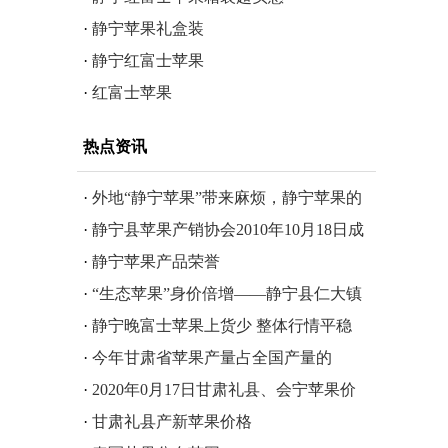
·
静宁苹果礼盒装
·
静宁红富士苹果
·
红富士苹果
热点资讯
·
外地“静宁苹果”带来麻烦，静宁苹果的
形象还需静宁人来维护
·
静宁县苹果产销协会2010年10月18日成
立
·
静宁苹果产品荣誉
·
“生态苹果”身价倍增——静宁县仁大镇
生态苹果溯源产地见闻
·
静宁晚富士苹果上货少 整体行情平稳
·
今年甘肃省苹果产量占全国产量的
14.5%
·
2020年0月17日甘肃礼县、会宁苹果价
格行情
·
甘肃礼县产新苹果价格