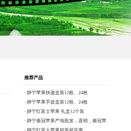
推荐产品
·
静宁苹果快递盒装12枚、24枚
·
静宁苹果手提盒装12枚、24枚
·
静宁红富士苹果 礼盒12个装
·
静宁秦冠苹果产地批发，直销，秦冠苹
果的特点
·
静宁红富士苹果箱装超实惠